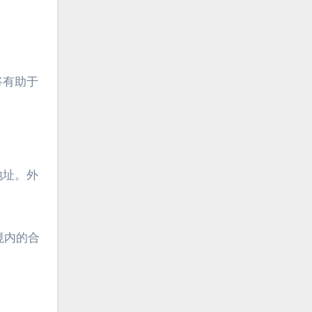
将有助于
地址。外
境内的合