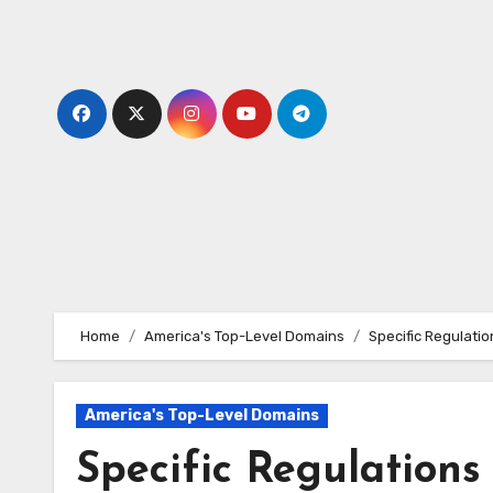
Skip
to
content
Home
America's Top-Level Domains
Specific Regulati
America's Top-Level Domains
Specific Regulations