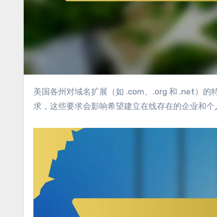
美国各州对域名扩展（如 .com、.org 和 .net）的特定规定可能会显著影响注册流程和使用情况。每个州都有独特的要
求，这些要求会影响希望建立在线存在的企业和个