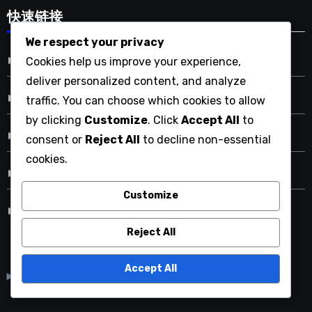
快速链接
We respect your privacy
Cookie 偏好设置
Cookies help us improve your experience,
deliver personalized content, and analyze
关于我们
traffic. You can choose which cookies to allow
by clicking
Customize
. Click
Accept All
to
条款与条件
consent or
Reject All
to decline non-essential
cookies.
取得联系
Customize
隐私政策
Reject All
Accept All
English
▾