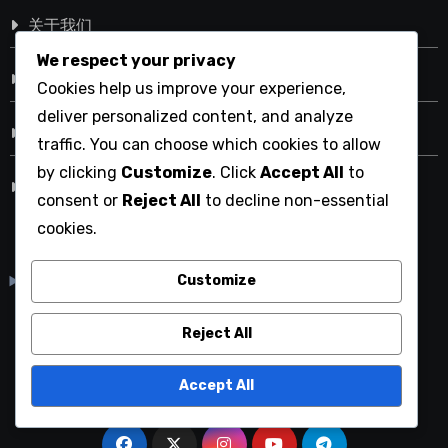
关于我们
We respect your privacy
条款与条件
Cookies help us improve your experience,
deliver personalized content, and analyze
取得联系
traffic. You can choose which cookies to allow
by clicking
Customize
. Click
Accept All
to
隐私政策
consent or
Reject All
to decline non-essential
cookies.
English
▾
Customize
Reject All
zjsbw.com.cn
Accept All