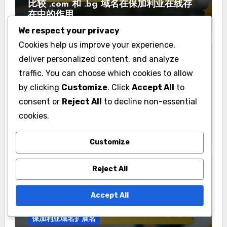
比较 .com 和 .bg 域名在保加利亚在线存
在中的作用
We respect your privacy
Cookies help us improve your experience,
deliver personalized content, and analyze
traffic. You can choose which cookies to allow
by clicking
Customize
. Click
Accept All
to
America's Top-Level Domains
consent or
Reject All
to decline non-essential
cookies.
Choosing the right country code
domain for US startups
Customize
Reject All
Accept All
保加利亚域名扩展名